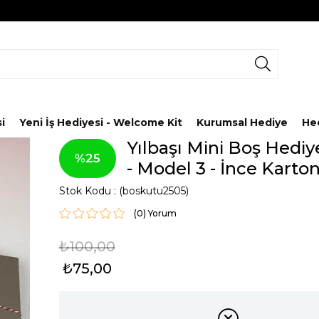
i
Yeni İş Hediyesi - Welcome Kit
Kurumsal Hediye
He
Yılbaşı Mini Boş Hedi
25
- Model 3 - İnce Karto
Stok Kodu
(boskutu2505)
(0)
₺100,00
₺75,00