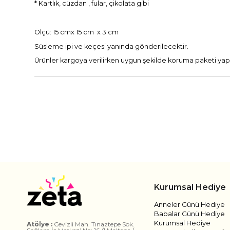
* Kartlık, cüzdan , fular, çikolata gibi
Ölçü: 15 cmx 15 cm x 3 cm
Süsleme ipi ve keçesi yanında gönderilecektir.
Ürünler kargoya verilirken uygun şekilde koruma paketi yapıl
Kurumsal Hediye
Anneler Günü Hediye
Babalar Günü Hediye
Kurumsal Hediye
Atölye :
Cevizli Mah. Tınaztepe Sok.