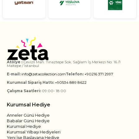
Atölye :
Cevizli Mah. Tınaztepe Sok. Sağlam İş Merkezi No: 16 /1
Maltepe / İstanbul
E-mail:
info@zetacollection.com
Telefon:
+90216 371 2997
Kurumsal Sipariş Hattı:
+90534 889 8622
Çalışma Saatleri:
09:00- 18:00
Kurumsal Hediye
Anneler Günü Hediye
Babalar Günü Hediye
Kurumsal Hediye
Kurumsal Yılbaşı Hediyeleri
Yeni İşe Başlayana Hediye