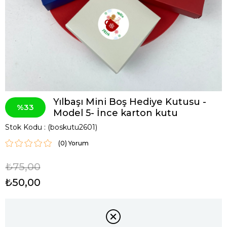
Yılbaşı Mini Boş Hediye Kutusu -
33
Model 5- İnce karton kutu
Stok Kodu
(boskutu2601)
(0)
₺75,00
₺50,00