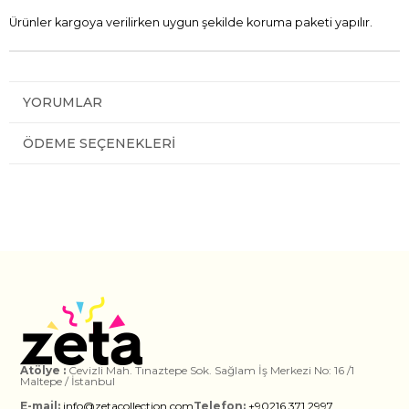
Ürünler kargoya verilirken uygun şekilde koruma paketi yapılır.
YORUMLAR
ÖDEME SEÇENEKLERI
Atölye :
Cevizli Mah. Tınaztepe Sok. Sağlam İş Merkezi No: 16 /1
Maltepe / İstanbul
E-mail:
info@zetacollection.com
Telefon:
+90216 371 2997