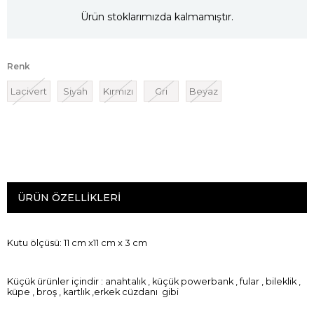
Ürün stoklarımızda kalmamıştır.
Renk
Lacivert
Siyah
Kırmızı
Gri
Beyaz
ÜRÜN ÖZELLIKLERI
Kutu ölçüsü: 11 cm x11 cm x 3 cm
Küçük ürünler içindir : anahtalık , küçük powerbank , fular , bileklik ,
küpe , broş , kartlık ,erkek cüzdanı gibi