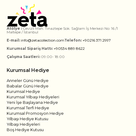
Atölye :
Cevizli Mah. Tınaztepe Sok. Sağlam İş Merkezi No: 16 /1
Maltepe / İstanbul
E-mail:
info@zetacollection.com
Telefon:
+90216 371 2997
Kurumsal Sipariş Hattı:
+90534 889 8622
Çalışma Saatleri:
09:00- 18:00
Kurumsal Hediye
Anneler Günü Hediye
Babalar Günü Hediye
Kurumsal Hediye
Kurumsal Yılbaşı Hediyeleri
Yeni İşe Başlayana Hediye
Kurumsal Terfi Hediye
Kurumsal Promosyon Hediye
Yılbaşı Hediye Kutusu
Yılbaşı Hediyeleri
Boş Hediye Kutusu