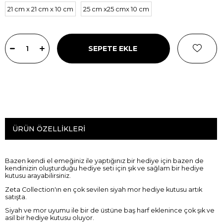
21 cm x 21 cm x 10 cm
25 cm x25 cmx 10 cm
ÜRÜN ÖZELLIKLERI
Bazen kendi el emeğiniz ile yaptığınız bir hediye için bazen de
kendinizin oluşturduğu hediye seti için şık ve sağlam bir hediye
kutusu arayabilirsiniz.
Zeta Collection'ın en çok sevilen siyah mor hediye kutusu artık
satışta.
Siyah ve mor uyumu ile bir de üstüne baş harf eklenince çok şık ve
asil bir hediye kutusu oluyor.