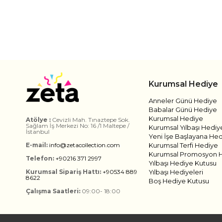
Kurumsal Hediye
Anneler Günü Hediye
Babalar Günü Hediye
Kurumsal Hediye
Atölye :
Cevizli Mah. Tınaztepe Sok.
Sağlam İş Merkezi No: 16 /1 Maltepe /
Kurumsal Yılbaşı Hediye
İstanbul
Yeni İşe Başlayana He
E-mail:
info@zetacollection.com
Kurumsal Terfi Hediye
Kurumsal Promosyon 
Telefon:
+90216 371 2997
Yılbaşı Hediye Kutusu
Kurumsal Sipariş Hattı:
+90534 889
Yılbaşı Hediyeleri
8622
Boş Hediye Kutusu
Çalışma Saatleri:
09:00- 18:00