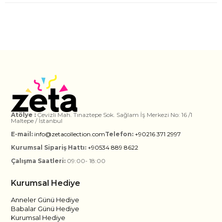
Atölye :
Cevizli Mah. Tınaztepe Sok. Sağlam İş Merkezi No: 16 /1
Maltepe / İstanbul
E-mail:
info@zetacollection.com
Telefon:
+90216 371 2997
Kurumsal Sipariş Hattı:
+90534 889 8622
Çalışma Saatleri:
09:00- 18:00
Kurumsal Hediye
Anneler Günü Hediye
Babalar Günü Hediye
Kurumsal Hediye