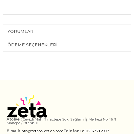
YORUMLAR
ÖDEME SEÇENEKLERI
Atölye :
Cevizli Mah. Tınaztepe Sok. Sağlam İş Merkezi No: 16 /1
Maltepe / İstanbul
E-mail:
info@zetacollection.com
Telefon:
+90216 371 2997