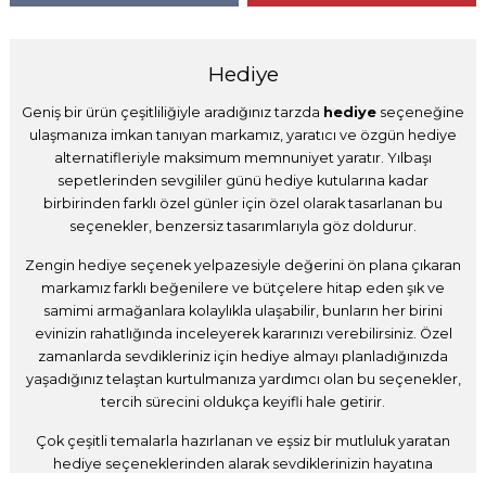
Hediye
Geniş bir ürün çeşitliliğiyle aradığınız tarzda
hediye
seçeneğine
ulaşmanıza imkan tanıyan markamız, yaratıcı ve özgün hediye
alternatifleriyle maksimum memnuniyet yaratır. Yılbaşı
sepetlerinden sevgililer günü hediye kutularına kadar
birbirinden farklı özel günler için özel olarak tasarlanan bu
seçenekler, benzersiz tasarımlarıyla göz doldurur.
Zengin hediye seçenek yelpazesiyle değerini ön plana çıkaran
markamız farklı beğenilere ve bütçelere hitap eden şık ve
samimi armağanlara kolaylıkla ulaşabilir, bunların her birini
evinizin rahatlığında inceleyerek kararınızı verebilirsiniz. Özel
zamanlarda sevdikleriniz için hediye almayı planladığınızda
yaşadığınız telaştan kurtulmanıza yardımcı olan bu seçenekler,
tercih sürecini oldukça keyifli hale getirir.
Çok çeşitli temalarla hazırlanan ve eşsiz bir mutluluk yaratan
hediye seçeneklerinden alarak sevdiklerinizin hayatına