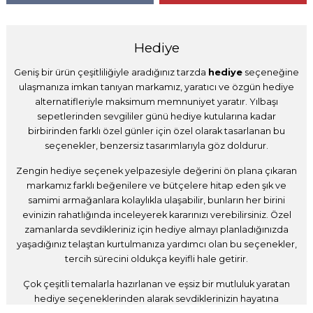
Hediye
Geniş bir ürün çeşitliliğiyle aradığınız tarzda
hediye
seçeneğine
ulaşmanıza imkan tanıyan markamız, yaratıcı ve özgün hediye
alternatifleriyle maksimum memnuniyet yaratır. Yılbaşı
sepetlerinden sevgililer günü hediye kutularına kadar
birbirinden farklı özel günler için özel olarak tasarlanan bu
seçenekler, benzersiz tasarımlarıyla göz doldurur.
Zengin hediye seçenek yelpazesiyle değerini ön plana çıkaran
markamız farklı beğenilere ve bütçelere hitap eden şık ve
samimi armağanlara kolaylıkla ulaşabilir, bunların her birini
evinizin rahatlığında inceleyerek kararınızı verebilirsiniz. Özel
zamanlarda sevdikleriniz için hediye almayı planladığınızda
yaşadığınız telaştan kurtulmanıza yardımcı olan bu seçenekler,
tercih sürecini oldukça keyifli hale getirir.
Çok çeşitli temalarla hazırlanan ve eşsiz bir mutluluk yaratan
hediye seçeneklerinden alarak sevdiklerinizin hayatına